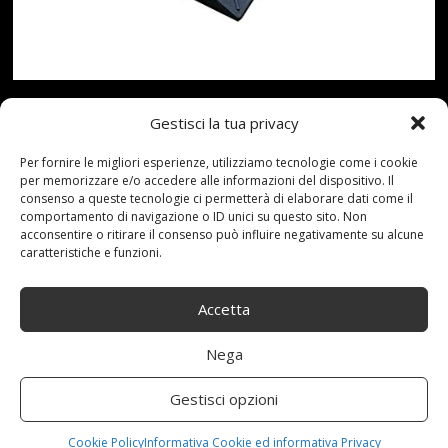
Gestisci la tua privacy
Realizzato con materiali di alta qualità, forte resistenza
allo scivolamento e alla pressione, qualsiasi lunghezza
Per fornire le migliori esperienze, utilizziamo tecnologie come i cookie
per memorizzare e/o accedere alle informazioni del dispositivo. Il
di combinazione, facile da trasportare；Il prodotto è
consenso a queste tecnologie ci permetterà di elaborare dati come il
robusto e durevole, con pressione duratura e lunga
comportamento di navigazione o ID unici su questo sito. Non
acconsentire o ritirare il consenso può influire negativamente su alcune
durata. Ha meno usura sull'auto, nessun rumore e un
caratteristiche e funzioni.
buon assorbimento degli urti；Le nostre rampe in
plastica/gomma sono progettate per indebolire
Accetta
l'impatto di qualsiasi ruota o veicolo grazie alla loro
capacità di assorbimento degli urti e di riduzione del
Nega
rumore;Adatto a…
Gestisci opzioni
Read more...
Cookie Policy
Informativa Cookie ed informativa Privacy