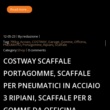
Read more...
12-05-23
By:redazione
Tag:
795kg
,
Acciaio
,
COSTWAY
,
Garage
,
Gomme
,
Officina
,
PNEUMATICI
,
Portagomme
,
Ripiani
,
Scaffale
Category:
Shop
0 comments
COSTWAY SCAFFALE
PORTAGOMME, SCAFFALE
PER PNEUMATICI IN ACCIAIO
3 RIPIANI, SCAFFALE PER 8
GOMME DA OFFICINA