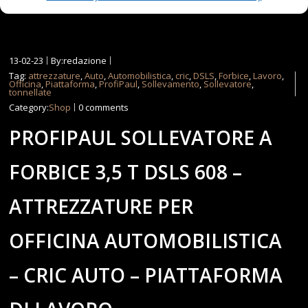
13-02-23
By:redazione
Tag:
attrezzature
,
Auto
,
Automobilistica
,
cric
,
DSLS
,
Forbice
,
Lavoro
,
Officina
,
Piattaforma
,
ProfiPaul
,
Sollevamento
,
Sollevatore
,
tonnellate
Category:
Shop
0 comments
PROFIPAUL SOLLEVATORE A
FORBICE 3,5 T DSLS 608 –
ATTREZZATURE PER
OFFICINA AUTOMOBILISTICA
– CRIC AUTO – PIATTAFORMA