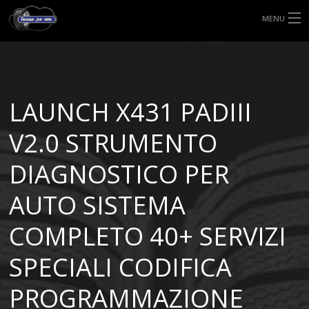
MENU
HOME
TIPI DI GOMME
LAUNCH X431 PADIII
MISURE GOMME
V2.0 STRUMENTO
BLOG
DIAGNOSTICO PER
SHOP
AUTO SISTEMA
COMPLETO 40+ SERVIZI
SPECIALI CODIFICA
PROGRAMMAZIONE