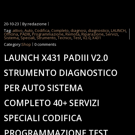
20-10-23
By:redazione
Tag:
attivo
,
Auto
,
Codifica
,
Completo
,
diagnosi
,
diagnostico
,
LAUNCH
,
Officina
,
PADIII
,
Programmazione
,
Remota
,
Riparazione
,
Servizi
,
Sistema
,
Speciali
,
Strumento
,
Tecnico
,
Test
,
V2.0
,
X431
Category:
Shop
0 comments
LAUNCH X431 PADIII V2.0
STRUMENTO DIAGNOSTICO
PER AUTO SISTEMA
COMPLETO 40+ SERVIZI
SPECIALI CODIFICA
PROGRAMMAZIONE TEST