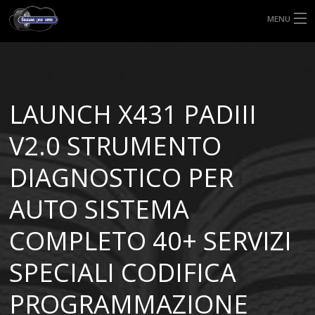
MENU
HOME
TIPI DI GOMME
LAUNCH X431 PADIII
MISURE GOMME
V2.0 STRUMENTO
BLOG
DIAGNOSTICO PER
SHOP
AUTO SISTEMA
COMPLETO 40+ SERVIZI
SPECIALI CODIFICA
PROGRAMMAZIONE