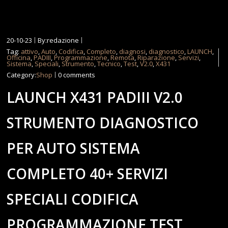
20-10-23
By:redazione
Tag:
attivo
,
Auto
,
Codifica
,
Completo
,
diagnosi
,
diagnostico
,
LAUNCH
,
Officina
,
PADIII
,
Programmazione
,
Remota
,
Riparazione
,
Servizi
,
Sistema
,
Speciali
,
Strumento
,
Tecnico
,
Test
,
V2.0
,
X431
Category:
Shop
0 comments
LAUNCH X431 PADIII V2.0
STRUMENTO DIAGNOSTICO
PER AUTO SISTEMA
COMPLETO 40+ SERVIZI
SPECIALI CODIFICA
PROGRAMMAZIONE TEST