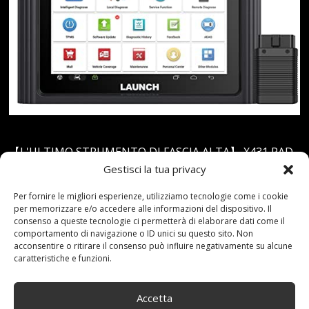
【L'ULTIMO STRUMENTO DI FASCIA ALTA】 X431 PAD
Gestisci la tua privacy
III V2.0, come scanner diagnostico appena lanciato, è
dotato della tecnologia più recente per fornire soluzioni
Per fornire le migliori esperienze, utilizziamo tecnologie come i cookie
più veloci e migliori per i veicoli: codifica online e offline
per memorizzare e/o accedere alle informazioni del dispositivo. Il
consenso a queste tecnologie ci permetterà di elaborare dati come il
per sbloccare funzioni nascoste; FCA SGW è in grado di
comportamento di navigazione o ID unici su questo sito. Non
diagnosticare i veicoli; funzionalità guidate per guidare
acconsentire o ritirare il consenso può influire negativamente su alcune
caratteristiche e funzioni.
l'utente attraverso l'intero processo operativo; IMMO
per migliorare la sicurezza dei veicoli.【DIAGNOSI
Accetta
INTELLIGENTE E COMPLETA】 L'X431 PAD III V2.0…