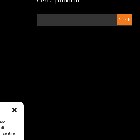
Cerca prodotto
o
 e/o
 di
onsentire