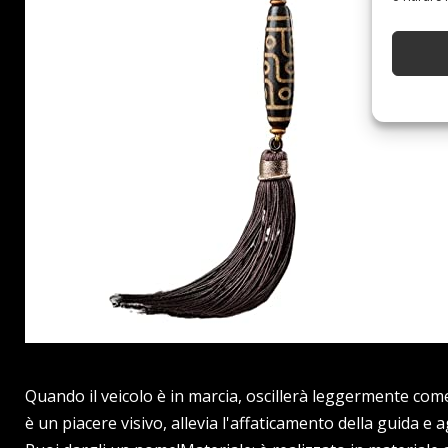
Quando il veicolo è in marcia, oscillerà leggermente come u
è un piacere visivo, allevia l'affaticamento della guida 