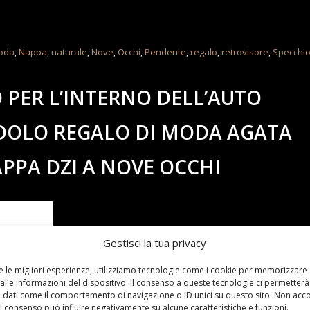
oda
,
Nappa
,
naturale
,
Nove
,
Occhi
,
Pendente
,
regalo
,
retrovisore
,
Specchi
PER L’INTERNO DELL’AUTO
DOLO REGALO DI MODA AGATA
PA DZI A NOVE OCCHI
Gestisci la tua privacy
re le migliori esperienze, utilizziamo tecnologie come i cookie per memorizzare
alle informazioni del dispositivo. Il consenso a queste tecnologie ci permetterà
 dati come il comportamento di navigazione o ID unici su questo sito. Non acc
 il consenso può influire negativamente su alcune caratteristiche e funzioni.