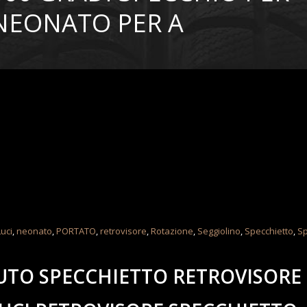
NEONATO PER A
Luci
,
neonato
,
PORTATO
,
retrovisore
,
Rotazione
,
Seggiolino
,
Specchietto
,
Sp
UTO SPECCHIETTO RETROVISORE