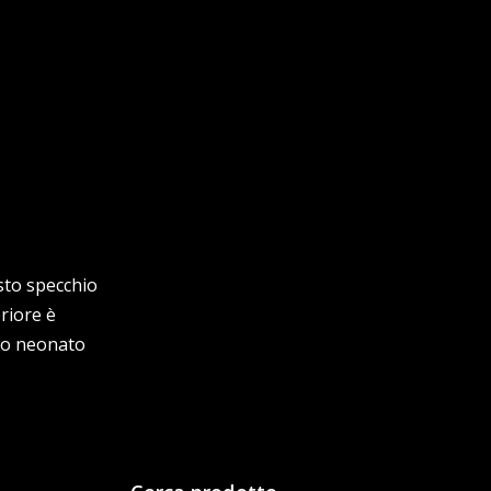
sto specchio
riore è
tuo neonato