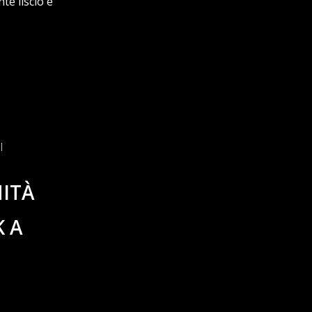
te liscio e
NITÀ
K A