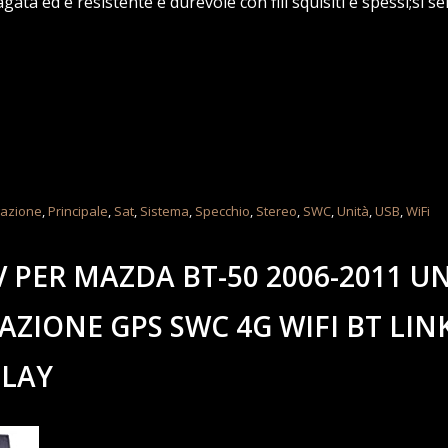
ata ed è resistente e durevole con fili squisiti e spessi;si sen
gazione
,
Principale
,
Sat
,
Sistema
,
Specchio
,
Stereo
,
SWC
,
Unità
,
USB
,
WiFi
 PER MAZDA BT-50 2006-2011 U
AZIONE GPS SWC 4G WIFI BT LIN
PLAY