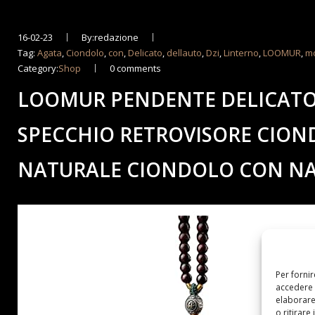
16-02-23
By:redazione
Tag:
Agata
,
Ciondolo
,
con
,
Delicato
,
dellauto
,
Dzi
,
Linterno
,
LOOMUR
,
m
Category:
Shop
0 comments
LOOMUR PENDENTE DELICATO 
SPECCHIO RETROVISORE CION
NATURALE CIONDOLO CON NAP
Per forni
accedere 
elaborare
o ritirare