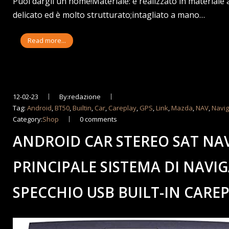
Puoi dargli un nome!Materiale: è realizzato in materiale ag
delicato ed è molto strutturato;intagliato a mano…
Read more...
12-02-23
By:redazione
Tag:
Android
,
BT50
,
Builtin
,
Car
,
Careplay
,
GPS
,
Link
,
Mazda
,
NAV
,
Navi
Category:
Shop
0 comments
ANDROID CAR STEREO SAT NAV
PRINCIPALE SISTEMA DI NAVIG
SPECCHIO USB BUILT-IN CARE