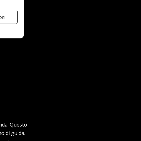
oni
guida. Questo
o di guida.