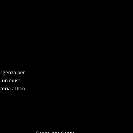
mergenza per
 è un must
ria al litio