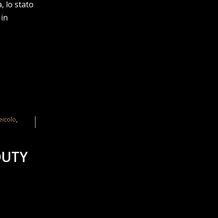
, lo stato
 in
eicolo
,
DUTY