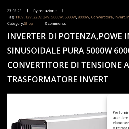
23-03-23
By:redazione
Tag:
110V
,
12V
,
220v
,
24V
,
5000W
,
6000W
,
8000W
,
Convertitore
,
Invert
,
I
Category:
Shop
0 comments
INVERTER DI POTENZA,POWE 
SINUSOIDALE PURA 5000W 6000
CONVERTITORE DI TENSIONE 
TRASFORMATORE INVERT
Per forni
accedere 
elaborare
o ritirare