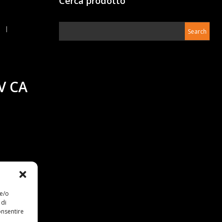
Cerca prodotto
V CA
 e/o
 di
onsentire