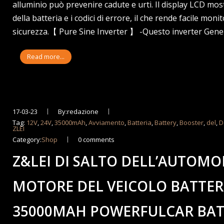
alluminio può prevenire cadute e urti. Il display LCD most
della batteria e i codici di errore, il che rende facile moni
sicurezza.【 Pure Sine Inverter 】 -Questo inverter Gene
Read more...
17-03-23
By:redazione
Tag:
12V
,
24V
,
35000mAh
,
Avviamento
,
Batteria
,
Battery
,
Booster
,
del
,
D
ZLEI
Category:
Shop
0 comments
Z&LEI DI SALTO DELL’AUTOMOB
MOTORE DEL VEICOLO BATTER
35000MAH POWERFULCAR BAT