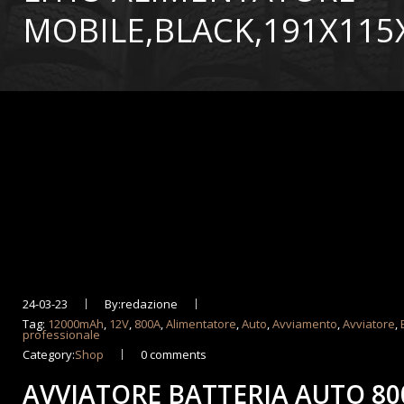
MOBILE,BLACK,191X11
24-03-23
By:redazione
Tag:
12000mAh
,
12V
,
800A
,
Alimentatore
,
Auto
,
Avviamento
,
Avviatore
,
professionale
Category:
Shop
0 comments
AVVIATORE BATTERIA AUTO 8