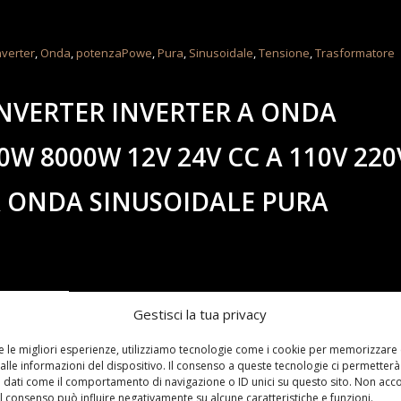
nverter
,
Onda
,
potenzaPowe
,
Pura
,
Sinusoidale
,
Tensione
,
Trasformatore
INVERTER INVERTER A ONDA
W 8000W 12V 24V CC A 110V 220
A ONDA SINUSOIDALE PURA
Gestisci la tua privacy
re le migliori esperienze, utilizziamo tecnologie come i cookie per memorizzare
alle informazioni del dispositivo. Il consenso a queste tecnologie ci permetterà
 dati come il comportamento di navigazione o ID unici su questo sito. Non acc
 il consenso può influire negativamente su alcune caratteristiche e funzioni.