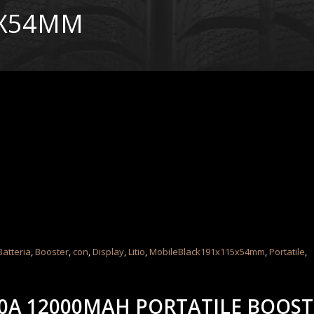
5X54MM
Batteria
,
Booster
,
con
,
Display
,
Litio
,
MobileBlack191x115x54mm
,
Portatile
,
00A 12000MAH PORTATILE BOOS