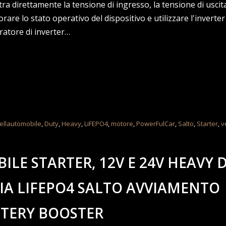
ra direttamente la tensione di ingresso, la tensione di uscita
torare lo stato operativo del dispositivo e utilizzare l'inverter
ratore di inverter…
ellautomobile
,
Duty
,
Heavy
,
LiFEPO4
,
motore
,
PowerFulCar
,
Salto
,
Starter
,
v
ILE STARTER, 12V E 24V HEAVY 
IA LIFEPO4 SALTO AVVIAMENTO
TERY BOOSTER