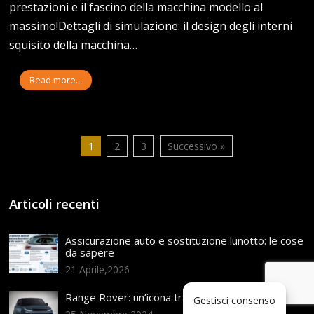
prestazioni e il fascino della macchina modello al
massimo!Dettagli di simulazione: il design degli interni
squisito della macchina…
Read more...
1
2
3
Successivo »
Articoli recenti
Assicurazione auto e sostituzione lunotto: le cose
da sapere
21 Aprile,2026
Range Rover: un’icona tra i luxury SUV
Gestisci consenso