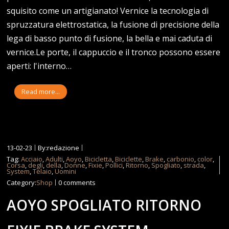
squisito come un artigianato! Vernice la tecnologia di
spruzzatura elettrostatica, la fusione di precisione della
lega di basso punto di fusione, la bella e mai caduta di
vernice.Le porte, il cappuccio e il tronco possono essere
aperti: l'interno…
Read more...
13-02-23
By:redazione
Tag:
Acciaio
,
Adulti
,
Aoyo
,
Bicicletta
,
Biciclette
,
Brake
,
carbonio
,
color
,
Corsa
,
degli
,
della
,
Donne
,
Fixie
,
Pollici
,
Ritorno
,
Spogliato
,
strada
,
System
,
Telaio
,
Uomini
Category:
Shop
0 comments
AOYO SPOGLIATO RITORNO