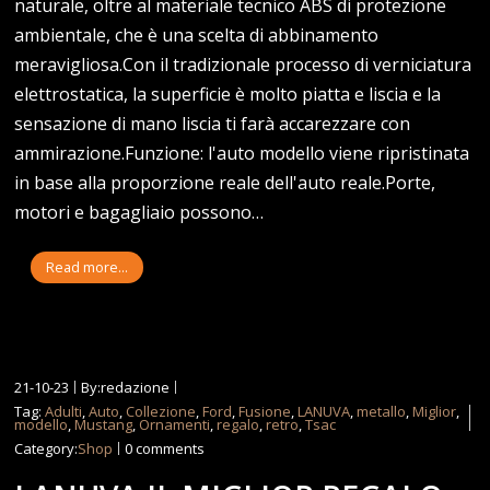
naturale, oltre al materiale tecnico ABS di protezione
ambientale, che è una scelta di abbinamento
meravigliosa.Con il tradizionale processo di verniciatura
elettrostatica, la superficie è molto piatta e liscia e la
sensazione di mano liscia ti farà accarezzare con
ammirazione.Funzione: l'auto modello viene ripristinata
in base alla proporzione reale dell'auto reale.Porte,
motori e bagagliaio possono…
Read more...
21-10-23
By:redazione
Tag:
Adulti
,
Auto
,
Collezione
,
Ford
,
Fusione
,
LANUVA
,
metallo
,
Miglior
,
modello
,
Mustang
,
Ornamenti
,
regalo
,
retro
,
Tsac
Category:
Shop
0 comments