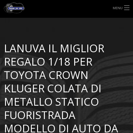
MENU
HOME
TIPI DI GOMME
LANUVA IL MIGLIOR
MISURE GOMME
REGALO 1/18 PER
BLOG
TOYOTA CROWN
SHOP
KLUGER COLATA DI
METALLO STATICO
FUORISTRADA
MODELLO DI AUTO DA