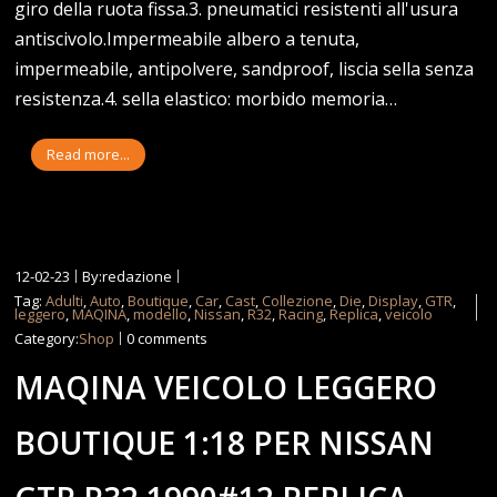
giro della ruota fissa.3. pneumatici resistenti all'usura
antiscivolo.Impermeabile albero a tenuta,
impermeabile, antipolvere, sandproof, liscia sella senza
resistenza.4. sella elastico: morbido memoria…
Read more...
12-02-23
By:redazione
Tag:
Adulti
,
Auto
,
Boutique
,
Car
,
Cast
,
Collezione
,
Die
,
Display
,
GTR
,
leggero
,
MAQINA
,
modello
,
Nissan
,
R32
,
Racing
,
Replica
,
veicolo
Category:
Shop
0 comments
MAQINA VEICOLO LEGGERO
BOUTIQUE 1:18 PER NISSAN