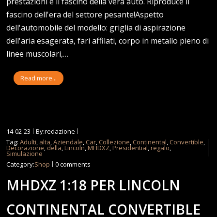
prestazioni e il fascino della vera auto. Riproduce il
fascino dell'era del settore pesante!Aspetto
dell'automobile del modello: griglia di aspirazione
dell'aria esagerata, fari affilati, corpo in metallo pieno di
linee muscolari,…
Read more...
14-02-23
By:redazione
Tag:
Adulti
,
alta
,
Aziendale
,
Car
,
Collezione
,
Continental
,
Convertible
,
Decorazione
,
della
,
Lincoln
,
MHDXZ
,
Presidential
,
regalo
,
Simulazione
Category:
Shop
0 comments
MHDXZ 1:18 PER LINCOLN
CONTINENTAL CONVERTIBLE