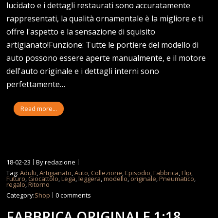
lucidato e i dettagli restaurati sono accuratamente
rappresentati, la qualità ornamentale è la migliore e ti
offre l'aspetto e la sensazione di squisito
artigianato!Funzione: Tutte le portiere del modello di
auto possono essere aperte manualmente, e il motore
dell'auto originale e i dettagli interni sono
perfettamente…
Read more...
18-02-23
By:redazione
Tag:
Adulti
,
Artigianato
,
Auto
,
Collezione
,
Episodio
,
Fabbrica
,
Flip
,
Futuro
,
Giocattolo
,
Lega
,
leggera
,
modello
,
originale
,
Pneumatico
,
regalo
,
Ritorno
Category:
Shop
0 comments
FABBRICA ORIGINALE 1:18