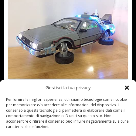
Gestisci la tua privacy
Per fornire le migliori esperienze, utilizziamo tecnologie come i cookie
per memorizzare e/o accedere alle informazioni del dispositivo. Il
consenso a queste tecnologie ci permetterà di elaborare dati come il
: Il sogno non è mai stato così reale. Il corpo in lega è
comportamento di navigazione o ID unici su questo sito. Non
completamente aperto, con alcune parti in plastica; I
acconsentire o ritirare il consenso può influire negativamente su alcune
caratteristiche e funzioni.
pneumatici possono essere capovolti, con il suono