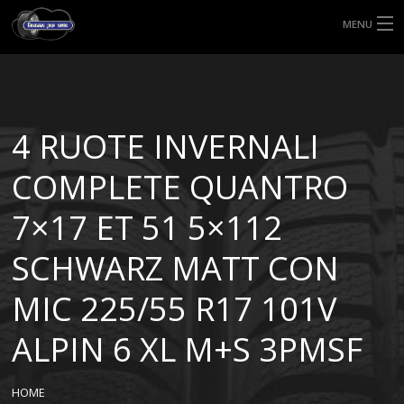
MENU
HOME
TIPI DI GOMME
4 RUOTE INVERNALI
MISURE GOMME
COMPLETE QUANTRO
BLOG
7×17 ET 51 5×112
SHOP
SCHWARZ MATT CON
MIC 225/55 R17 101V
ALPIN 6 XL M+S 3PMSF
HOME