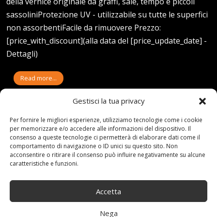
della vernice originale da graffi, sale, tempo e piccoli
sassoliniProtezione UV - utilizzabile su tutte le superfici
non assorbentiFacile da rimuovere Prezzo:
[price_with_discount](alla data del [price_update_date] -
Dettagli)
Read more...
Gestisci la tua privacy
Per fornire le migliori esperienze, utilizziamo tecnologie come i cookie
per memorizzare e/o accedere alle informazioni del dispositivo. Il
19-04-21
By:redazione
consenso a queste tecnologie ci permetterà di elaborare dati come il
Tag:
10L
,
CARROZZERIA
,
Compressore
,
Foliatec
,
Grau
,
Grey
,
comportamento di navigazione o ID unici su questo sito. Non
Gunmetal
,
Matt
,
Metallic
,
opac
,
Pellicola
,
Set
,
spray
acconsentire o ritirare il consenso può influire negativamente su alcune
Category:
Shop
0 comments
caratteristiche e funzioni.
FOLIATEC 20953 PELLICOLA
Accetta
SPRAY CARROZZERIA SET
Nega