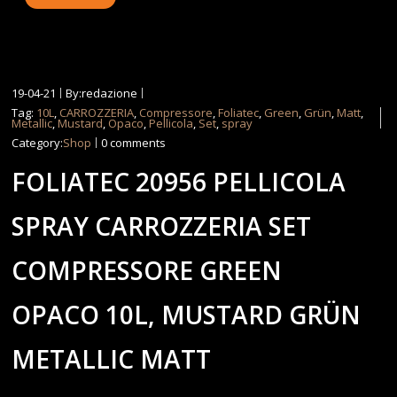
19-04-21
By:redazione
Tag:
10L
,
CARROZZERIA
,
Compressore
,
Foliatec
,
Green
,
Grün
,
Matt
,
Metallic
,
Mustard
,
Opaco
,
Pellicola
,
Set
,
spray
Category:
Shop
0 comments
FOLIATEC 20956 PELLICOLA
SPRAY CARROZZERIA SET
COMPRESSORE GREEN
OPACO 10L, MUSTARD GRÜN
METALLIC MATT