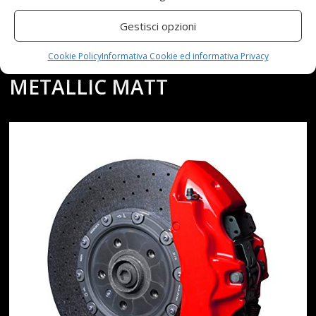
COMPRESSORE GREY OPAC
Gestisci opzioni
10L, GUNMETAL GRAU
Cookie Policy
Informativa Cookie ed informativa Privacy
METALLIC MATT