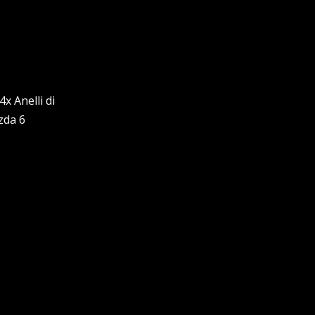
x Anelli di
zda 6