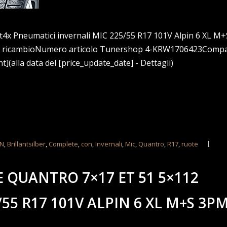
tt4x Pneumatici invernali MIC 225/55 R17 101V Alpin 6 XL 
 il ricambioNumero articolo Tunershop 4-KRW1706423Compat
](alla data del [price_update_date] - Dettagli)
IN
,
Brillantsilber
,
Complete
,
con
,
Invernali
,
Mic
,
Quantro
,
R17
,
ruote
 QUANTRO 7×17 ET 51 5×112
55 R17 101V ALPIN 6 XL M+S 3P