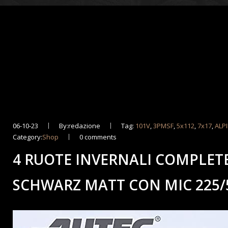
06-10-23
By:redazione
Tag:
101V
,
3PMSF
,
5x112
,
7x17
,
ALP
Category:
Shop
0 comments
4 RUOTE INVERNALI COMPLETE
SCHWARZ MATT CON MIC 225/5