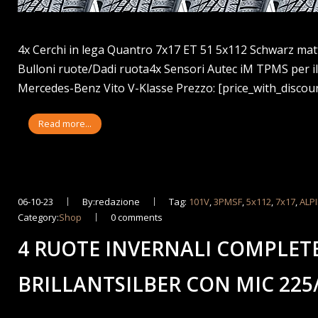
4x Cerchi in lega Quantro 7x17 ET 51 5x112 Schwarz ma
Bulloni ruote/Dadi ruota4x Sensori Autec iM TPMS per
Mercedes-Benz Vito V-Klasse Prezzo: [price_with_discount
Read more...
06-10-23
By:redazione
Tag:
101V
,
3PMSF
,
5x112
,
7x17
,
ALP
Category:
Shop
0 comments
4 RUOTE INVERNALI COMPLETE
BRILLANTSILBER CON MIC 225/