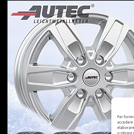
Per forni
accedere 
elaborare
o ritirare