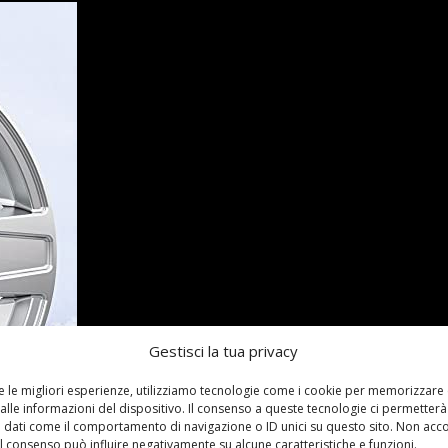
Gestisci la tua privacy
re le migliori esperienze, utilizziamo tecnologie come i cookie per memorizzare
alle informazioni del dispositivo. Il consenso a queste tecnologie ci permetterà
 dati come il comportamento di navigazione o ID unici su questo sito. Non acc
 il consenso può influire negativamente su alcune caratteristiche e funzioni.