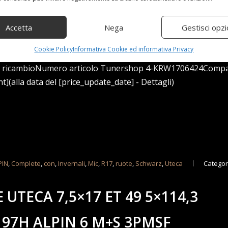
Accetta
Nega
Gestisci opzi
Cookie Policy
Informativa Cookie ed informativa Privacy
ber4x Pneumatici invernali MIC 225/55 R17 101V Alpin 6 XL M
 il ricambioNumero articolo Tunershop 4-KRW1706424Compat
](alla data del [price_update_date] - Dettagli)
PIN
,
Complete
,
con
,
Invernali
,
Mic
,
R17
,
ruote
,
Schwarz
,
Uteca
Categor
UTECA 7,5×17 ET 49 5×114,3
 97H ALPIN 6 M+S 3PMSF