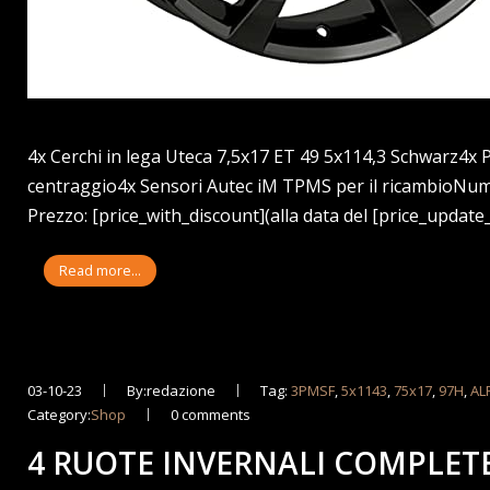
4x Cerchi in lega Uteca 7,5x17 ET 49 5x114,3 Schwarz4x 
centraggio4x Sensori Autec iM TPMS per il ricambioN
Prezzo: [price_with_discount](alla data del [price_update_
Read more...
03-10-23
By:redazione
Tag:
3PMSF
,
5x1143
,
75x17
,
97H
,
AL
Category:
Shop
0 comments
4 RUOTE INVERNALI COMPLETE 