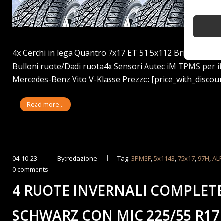
4x Cerchi in lega Quantro 7x17 ET 51 5x112 Brillantsil
Bulloni ruote/Dadi ruota4x Sensori Autec iM TPMS per
Mercedes-Benz Vito V-Klasse Prezzo: [price_with_discount
Read more...
04-10-23
By:redazione
Tag:
3PMSF
,
5x1143
,
75x17
,
97H
,
AL
0 comments
4 RUOTE INVERNALI COMPLETE 
SCHWARZ CON MIC 225/55 R17