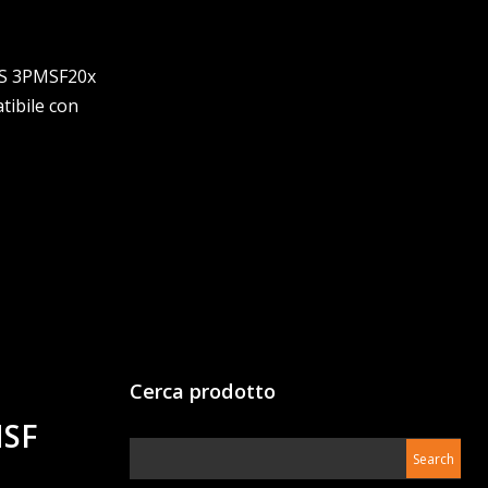
M+S 3PMSF20x
ibile con
Cerca prodotto
MSF