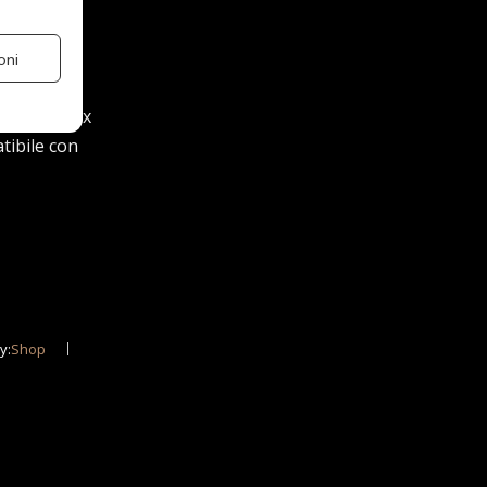
oni
+S 3PMSF20x
ibile con
y:
Shop