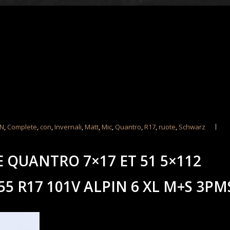
IN
,
Complete
,
con
,
Invernali
,
Matt
,
Mic
,
Quantro
,
R17
,
ruote
,
Schwarz
 QUANTRO 7×17 ET 51 5×112
5 R17 101V ALPIN 6 XL M+S 3PM